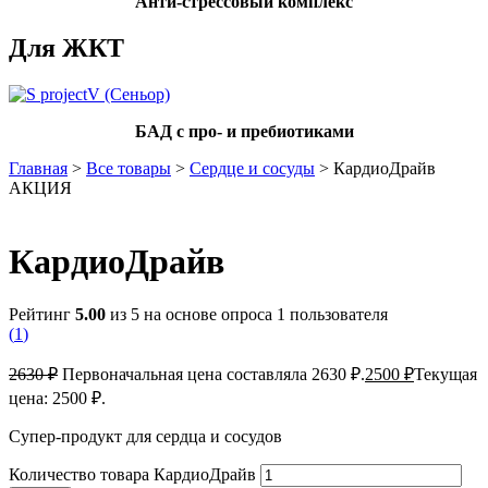
Анти-стрессовый комплекс
Для ЖКТ
БАД с про- и пребиотиками
Главная
>
Все товары
>
Сердце и сосуды
> КардиоДрайв
АКЦИЯ
КардиоДрайв
Рейтинг
5.00
из 5 на основе опроса
1
пользователя
(
1
)
2630
₽
Первоначальная цена составляла 2630 ₽.
2500
₽
Текущая
цена: 2500 ₽.
Супер-продукт для сердца и сосудов
Количество товара КардиоДрайв