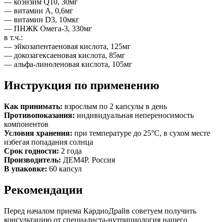
— коэнзим Q10, 30мг
— витамин А, 0,6мг
— витамин D3, 10мкг
— ПНЖК Омега-3, 330мг
в т.ч.:
— эйкозапентаеновая кислота, 125мг
— докозагексаеновая кислота, 85мг
— альфа-линоленовая кислота, 105мг
Инструкция по применению
Как принимать:
взрослым по 2 капсулы в день
Противопоказания:
индивидуальная непереносимость
компонентов
Условия хранения:
при температуре до 25°С, в сухом месте
избегая попадания солнца
Срок годности:
2 года
Производитель:
ДЕМ4Р. Россия
В упаковке:
60 капсул
Рекомендации
Перед началом приема КардиоДрайв советуем получить
консультацию от специалиста-нутрициология нашего