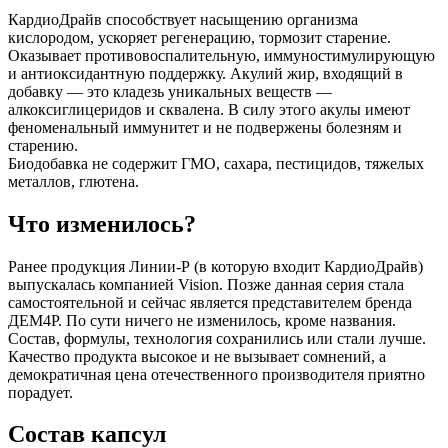
КардиоДрайв способствует насыщению организма
кислородом, ускоряет регенерацию, тормозит старение.
Оказывает противовоспалительную, иммуностимулирующую
и антиоксидантную поддержку. Акулий жир, входящий в
добавку — это кладезь уникальных веществ —
алкоксиглицеридов и сквалена. В силу этого акулы имеют
феноменальный иммунитет и не подвержены болезням и
старению.
Биодобавка не содержит ГМО, сахара, пестицидов, тяжелых
металлов, глютена.
Что изменилось?
Ранее продукция Линии-Р (в которую входит КардиоДрайв)
выпускалась компанией Vision. Позже данная серия стала
самостоятельной и сейчас является представителем бренда
ДЕМ4Р. По сути ничего не изменилось, кроме названия.
Состав, формулы, технология сохранились или стали лучше.
Качество продукта высокое и не вызывает сомнений, а
демократичная цена отечественного производителя приятно
порадует.
Состав капсул