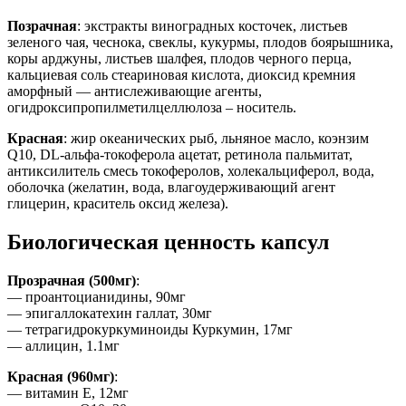
Позрачная
: экстракты виноградных косточек, листьев
зеленого чая, чеснока, свеклы, кукурмы, плодов боярышника,
коры арджуны, листьев шалфея, плодов черного перца,
кальциевая соль стеариновая кислота, диоксид кремния
аморфный — антислеживающие агенты,
огидроксипропилметилцеллюлоза – носитель.
Красная
: жир океанических рыб, льняное масло, коэнзим
Q10, DL-альфа-токоферола ацетат, ретинола пальмитат,
антиксилитель смесь токоферолов, холекальциферол, вода,
оболочка (желатин, вода, влагоудерживающий агент
глицерин, краситель оксид железа).
Биологическая ценность капсул
Прозрачная (500мг)
:
— проантоцианидины, 90мг
— эпигаллокатехин галлат, 30мг
— тетрагидрокуркуминоиды Куркумин, 17мг
— аллицин, 1.1мг
Красная (960мг)
:
— витамин Е, 12мг