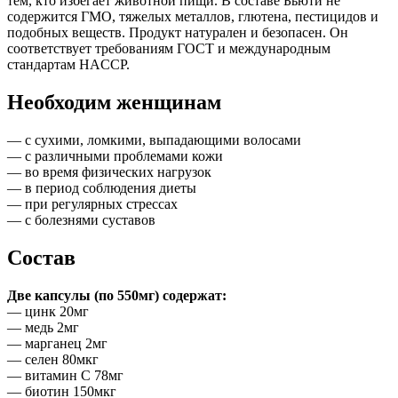
тем, кто избегает животной пищи. В составе Бьюти не
содержится ГМО, тяжелых металлов, глютена, пестицидов и
подобных веществ. Продукт натурален и безопасен. Он
соответствует требованиям ГОСТ и международным
стандартам HACCP.
Необходим женщинам
— с сухими, ломкими, выпадающими волосами
— с различными проблемами кожи
— во время физических нагрузок
— в период соблюдения диеты
— при регулярных стрессах
— с болезнями суставов
Состав
Две капсулы (по 550мг) содержат:
— цинк 20мг
— медь 2мг
— марганец 2мг
— селен 80мкг
— витамин C 78мг
— биотин 150мкг