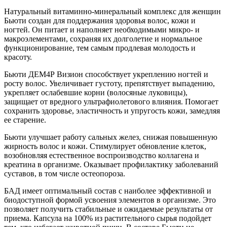
Натуральный витаминно-минеральный комплекс для женщин
Бьюти создан для поддержания здоровья волос, кожи и
ногтей. Он питает и наполняет необходимыми микро- и
макроэлементами, сохраняя их долголетие и нормальное
функционирование, тем самым продлевая молодость и
красоту.
Бьюти ДЕМ4Р Визион способствует укреплению ногтей и
росту волос. Увеличивает густоту, препятствует выпадению,
укрепляет ослабевшие корни (волосяные луковицы),
защищает от вредного ультрафиолетового влияния. Помогает
сохранить здоровье, эластичность и упругость кожи, замедляя
ее старение.
Бьюти улучшает работу сальных желез, снижая повышенную
жирность волос и кожи. Стимулирует обновление клеток,
возобновляя естественное воспроизводство коллагена и
креатина в организме. Оказывает профилактику заболеваний
суставов, в том числе остеопороза.
БАД имеет оптимальный состав с наиболее эффективной и
биодоступной формой усвоения элементов в организме. Это
позволяет получить стабильные и ожидаемые результаты от
приема. Капсула на 100% из растительного сырья подойдет